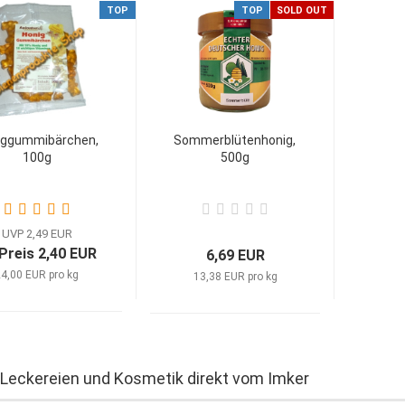
TOP
TOP
SOLD OUT
iggummibärchen,
Sommerblütenhonig,
100g
500g
UVP 2,49 EUR
 Preis 2,40 EUR
6,69 EUR
4,00 EUR pro kg
13,38 EUR pro kg
-Leckereien und Kosmetik direkt vom Imker