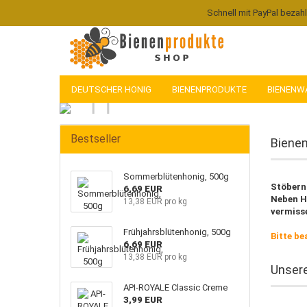
Schnell mit PayPal bezah
DEUTSCHER HONIG
BIENENPRODUKTE
BIENENW
Bestseller
Bienen
Sommerblütenhonig, 500g
Stöbern
6,69 EUR
Neben Ho
13,38 EUR pro kg
vermisse
Frühjahrsblütenhonig, 500g
Bitte be
6,69 EUR
13,38 EUR pro kg
Unser
API-ROYALE Classic Creme
3,99 EUR