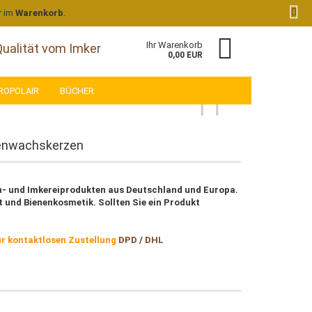
Kundenlogin
Merkzettel
r im
Warenkorb
.
Ihr Warenkorb
Qualität vom Imker
0,00 EUR
ROPOLAIR
BÜCHER
enenwachskerzen
en- und Imkereiprodukten aus Deutschland und Europa.
t und Bienenkosmetik. Sollten Sie ein Produkt
 erstellen
wort vergessen?
ur kontaktlosen Zustellung
DPD
/
DHL