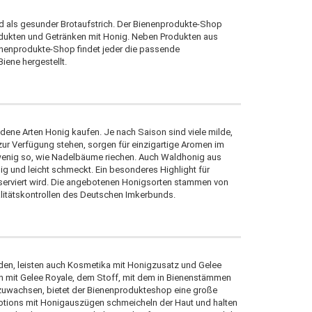
d als gesunder Brotaufstrich. Der Bienenprodukte-Shop
dukten und Getränken mit Honig. Neben Produkten aus
ienenprodukte-Shop findet jeder die passende
iene hergestellt.
ene Arten Honig kaufen. Je nach Saison sind viele milde,
 zur Verfügung stehen, sorgen für einzigartige Aromen im
wenig so, wie Nadelbäume riechen. Auch Waldhonig aus
 und leicht schmeckt. Ein besonderes Highlight für
serviert wird. Die angebotenen Honigsorten stammen von
litätskontrollen des Deutschen Imkerbunds.
den, leisten auch Kosmetika mit Honigzusatz und Gelee
en mit Gelee Royale, dem Stoff, mit dem in Bienenstämmen
uwachsen, bietet der Bienenprodukteshop eine große
tions mit Honigauszügen schmeicheln der Haut und halten