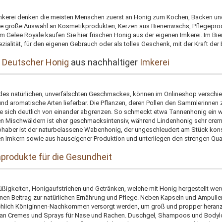
Imkerei denken die meisten Menschen zuerst an Honig zum Kochen, Backen un
ine große Auswahl an Kosmetikprodukten, Kerzen aus Bienenwachs, Pflegepro
m Gelee Royale kaufen Sie hier frischen Honig aus der eigenen Imkerei. Im B
ialität, für den eigenen Gebrauch oder als tolles Geschenk, mit der Kraft der B
 Deutscher Honig
aus nachhaltiger
Imkerei
des natürlichen, unverfälschten Geschmackes, können im Onlineshop verschied
und aromatische Arten lieferbar. Die Pflanzen, deren Pollen den Sammlerinnen
ie sich deutlich von einander abgrenzen. So schmeckt etwa Tannenhonig ein 
n Mischwäldern ist eher geschmacksintensiv, während Lindenhonig sehr cremig
bhaber ist der naturbelassene Wabenhonig, der ungeschleudert am Stück kon
en Imkern sowie aus hauseigener Produktion und unterliegen den strengen Qua
produkte für die Gesundheit
ßigkeiten, Honigaufstrichen und Getränken, welche mit Honig hergestellt wer
inen Beitrag zur natürlichen Ernährung und Pflege. Neben Kapseln und Ampull
hlich Königinnen-Nachkommen versorgt werden, um groß und propper heranz
an Cremes und Sprays für Nase und Rachen. Duschgel, Shampoos und Bodylo