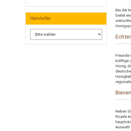
Bei der 
bietet e
Hersteller
wertvolle
Honigspez
Echter
Freunde 
kräftige 
Honig, d
deutsche
Honiglie
regional
Bienen
Neben Sü
Royale e
hauptsäc
Auswahl 