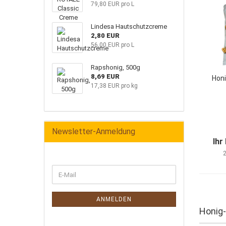
79,80 EUR pro L
Lindesa Hautschutzcreme
2,80 EUR
56,00 EUR pro L
Rapshonig, 500g
8,69 EUR
Hon
17,38 EUR pro kg
Newsletter-Anmeldung
Ihr
2
ANMELDEN
​Honig