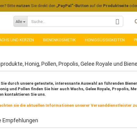
len? Bitte
nutzen
Sie direkt den
„PayPal“-Button
auf der
Produktseite
ode
Alle
ACHS UND KERZEN
BIENENKOSMETIK
HONIGSÜSSIGKEITEN
P
produkte, Honig, Pollen, Propolis, Gelee Royale und Bi
 Sie durch unsere getestete, interessante Auswahl an führenden Bien
nig und Pollen finden Sie hier auch Wachs, Gelee Royale, Propolis, Me
Konto
n kontaktieren Sie uns.
Pass
achten sie die aktuellen Informationen unserer Versanddienstleister z
e Empfehlungen