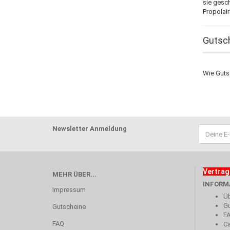
sie gesc
Propolai
Gutsch
Wie Guts
Newsletter Anmeldung
Vertrag
MEHR ÜBER...
INFORM
Impressum
Üb
Gu
Gutscheine
F
FAQ
Ca