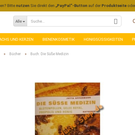
len? Bitte
nutzen
Sie direkt den
„PayPal“-Button
auf der
Produktseite
ode
Alle
ACHS UND KERZEN
BIENENKOSMETIK
HONIGSÜSSIGKEITEN
P
»
»
Bücher
Buch: Die Süße Medizin
Konto
Pass