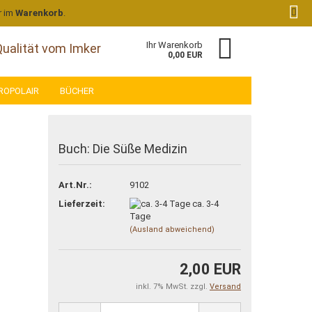
Kundenlogin
Merkzettel
r im
Warenkorb
.
Ihr Warenkorb
Qualität vom Imker
0,00 EUR
ROPOLAIR
BÜCHER
Buch: Die Süße Medizin
Art.Nr.:
9102
 erstellen
Lieferzeit:
ca. 3-4
Tage
wort vergessen?
(Ausland abweichend)
2,00 EUR
inkl. 7% MwSt. zzgl.
Versand