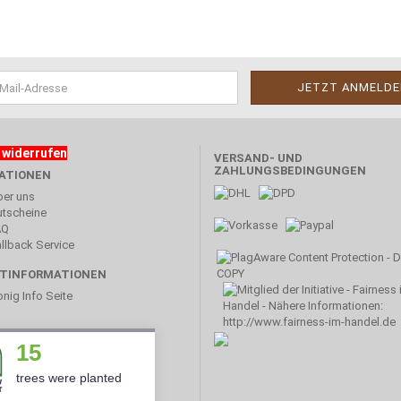
 widerrufen
VERSAND- UND
ZAHLUNGSBEDINGUNGEN
ATIONEN
er uns
tscheine
AQ
llback Service
TINFORMATIONEN
nig Info Seite
15
trees were planted