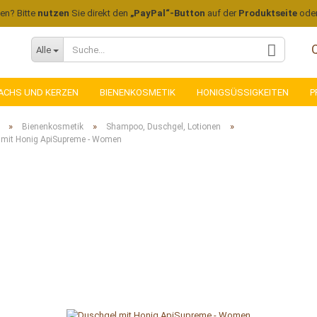
len? Bitte
nutzen
Sie direkt den
„PayPal“-Button
auf der
Produktseite
ode
Alle
ACHS UND KERZEN
BIENENKOSMETIK
HONIGSÜSSIGKEITEN
P
»
»
»
Bienenkosmetik
Shampoo, Duschgel, Lotionen
 mit Honig ApiSupreme - Women
Konto
Pass