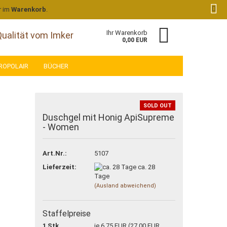
Kundenlogin
Merkzettel
r im
Warenkorb
.
Ihr Warenkorb
Qualität vom Imker
0,00 EUR
ROPOLAIR
BÜCHER
SOLD OUT
Duschgel mit Honig ApiSupreme
- Women
 erstellen
Art.Nr.:
5107
wort vergessen?
Lieferzeit:
ca. 28
Tage
(Ausland abweichend)
Staffelpreise
1 Stk.
je 6,75 EUR (27,00 EUR