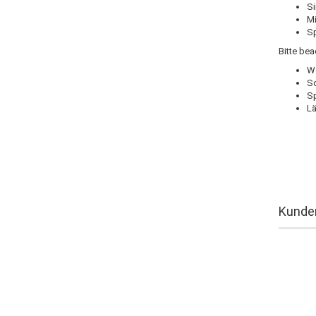
Si
Mi
Sp
Bitte be
We
So
Sp
Lä
Kunden