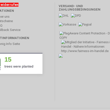
 widerrufen
VERSAND- UND
ZAHLUNGSBEDINGUNGEN
ATIONEN
er uns
tscheine
AQ
llback Service
TINFORMATIONEN
nig Info Seite
15
trees were planted