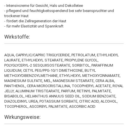
- Intensivcreme für Gesicht, Hals und Dekolletee
- pflegend und feuchtigkeitsspendend bei sehr beanspruchter und
trockener Haut
- fördert die Zellregeneration der Haut
- für mehr Elastizität und Spannkraft
Wirkstoffe:
AQUA, CAPRYLIC/CAPRIC TRIGLYCERIDE, PETROLATUM, ETHYLHEXYL
LAURATE, ETHYLHEXYL STEARATE, PROPYLENE GLYCOL,
POLYGLYCERYL-2 SESQUIISOSTEARATE, SORBITOL, PARAFFINUM
LIQUIDUM, CETYL PEG/PPG-10/1 DIMETHICONE, BUTYL
METHOXYDIBENZOYLMETHANE, ETHYLHEXYL METHOXYCINNAMATE,
MAGNESIUM SULFATE, MEL, MAGNESIUM STEARATE, CERA ALBA,
PANTHENOL, CERA MICROCRISTALLINA, TOCOPHERYL ACETATE, ROYAL
JELLY, ALUMINUM TRISTEARATE, PARFUM, RETINYL PALMITATE,
BISABOLOL, HELIANTHUS ANNUUS SEED OIL, SODIUM BENZOATE,
DIAZOLIDINYL UREA, POTASSIUM SORBATE, CITRIC ACID, ALCOHOL,
TOCOPHEROL, ASCORBYL PALMITATE, ASCORBIC ACID
Wirkungsweise: