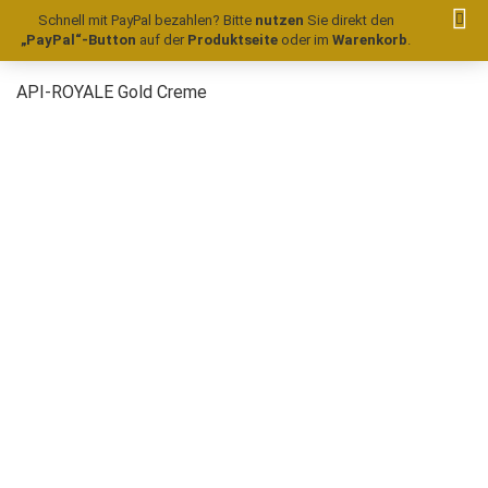
Schnell mit PayPal bezahlen? Bitte
nutzen
Sie direkt den
„PayPal“-Button
auf der
Produktseite
oder im
Warenkorb
.
API-ROYALE Gold Creme