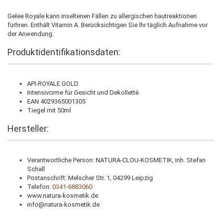
Gelee Royale kann inseltenen Fällen zu allergischen hautreaktionen
fürhren. Enthält Vitamin A. Berücksichtigen Sie Ihr täglich Aufnahme vor
der Anwendung.
Produktidentifikationsdaten:
API-ROYALE GOLD
Intensivcrme für Gesicht und Dekolletté
EAN 4029365001305
Tiegel mit 50ml
Hersteller:
Verantwortliche Person: NATURA-CLOU-KOSMETIK, Inh. Stefan
Schall
Postanschrift: Melscher Str. 1, 04299 Leipzig
Telefon:
0341-6883060
www.natura-kosmetik.de
info@natura-kosmetik.de