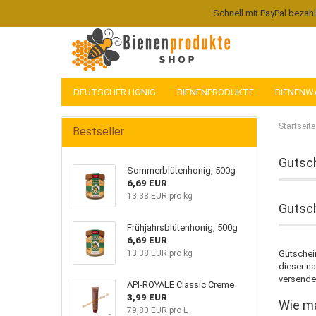
Schnell mit PayPal bezah
DEUTSCHER HONIG
BIENENPRODUKTE
BIENENW
Startseite
Bestseller
Gutsch
Sommerblütenhonig, 500g
6,69 EUR
13,38 EUR pro kg
Gutsch
Frühjahrsblütenhonig, 500g
6,69 EUR
13,38 EUR pro kg
Gutschei
dieser na
versende
API-ROYALE Classic Creme
3,99 EUR
Wie ma
79,80 EUR pro L