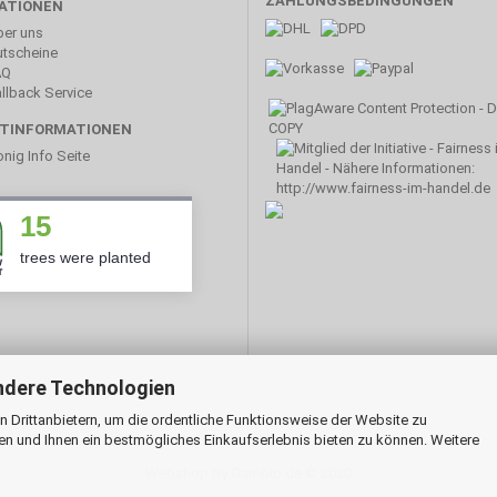
ZAHLUNGSBEDINGUNGEN
ATIONEN
er uns
tscheine
AQ
llback Service
TINFORMATIONEN
nig Info Seite
15
trees were planted
ndere Technologien
 Drittanbietern, um die ordentliche Funktionsweise der Website zu
en und Ihnen ein bestmögliches Einkaufserlebnis bieten zu können. Weitere
Webshop
by Gambio.de © 2020