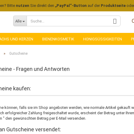
len? Bitte
nutzen
Sie direkt den
„PayPal“-Button
auf der
Produktseite
ode
Alle
ACHS UND KERZEN
BIENENKOSMETIK
HONIGSÜSSIGKEITEN
P
»
Gutscheine
eine - Fragen und Antworten
Konto
eine kaufen:
Pass
ne können, falls sie im Shop angeboten werden, wie normale Artikel gekauft 
ch erfolgreicher Zahlung freigeschaltet wurde, erscheint der Betrag unter Ih
n " den gewünschten Betrag per E-Mail versenden.
n Gutscheine versendet: