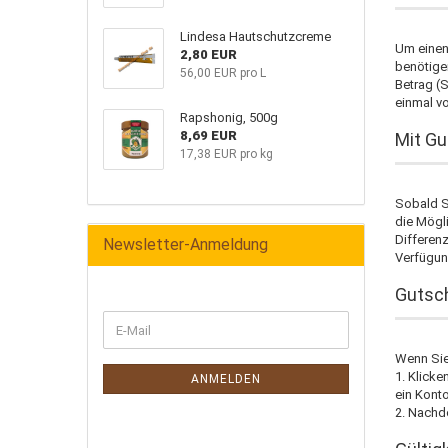
Lindesa Hautschutzcreme
Um einen 
2,80 EUR
benötige
56,00 EUR pro L
Betrag (S
einmal vo
Rapshonig, 500g
8,69 EUR
Mit Gu
17,38 EUR pro kg
Sobald S
die Mögl
Differenz
Newsletter-Anmeldung
Verfügun
Gutsch
Wenn Sie 
1. Klicke
ANMELDEN
ein Konto
2. Nachd