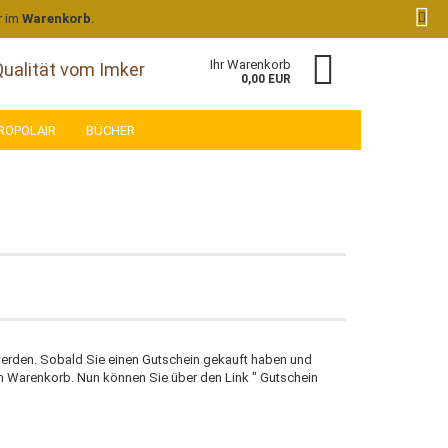
Kundenlogin
Merkzettel
r im
Warenkorb
.
Ihr Warenkorb
Qualität vom Imker
0,00 EUR
ROPOLAIR
BÜCHER
 erstellen
wort vergessen?
werden. Sobald Sie einen Gutschein gekauft haben und
rem Warenkorb. Nun können Sie über den Link " Gutschein