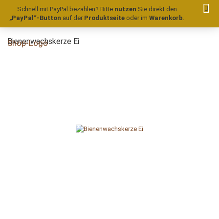
Schnell mit PayPal bezahlen? Bitte
nutzen
Sie direkt den
„PayPal“-Button
auf der
Produktseite
oder im
Warenkorb
.
Bienenwachskerze Ei