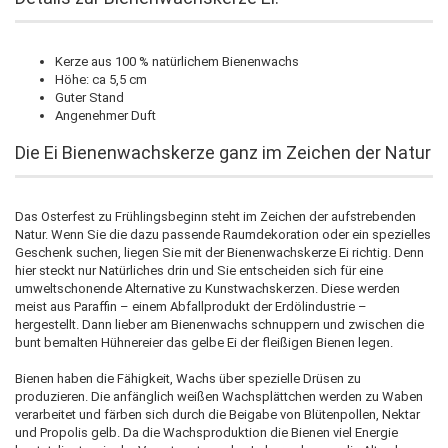
Kerze aus 100 % natürlichem Bienenwachs
Höhe: ca 5,5 cm
Guter Stand
Angenehmer Duft
Die Ei Bienenwachskerze ganz im Zeichen der Natur
Das Osterfest zu Frühlingsbeginn steht im Zeichen der aufstrebenden
Natur. Wenn Sie die dazu passende Raumdekoration oder ein spezielles
Geschenk suchen, liegen Sie mit der Bienenwachskerze Ei richtig. Denn
hier steckt nur Natürliches drin und Sie entscheiden sich für eine
umweltschonende Alternative zu Kunstwachskerzen. Diese werden
meist aus Paraffin – einem Abfallprodukt der Erdölindustrie –
hergestellt. Dann lieber am Bienenwachs schnuppern und zwischen die
bunt bemalten Hühnereier das gelbe Ei der fleißigen Bienen legen.
Bienen haben die Fähigkeit, Wachs über spezielle Drüsen zu
produzieren. Die anfänglich weißen Wachsplättchen werden zu Waben
verarbeitet und färben sich durch die Beigabe von Blütenpollen, Nektar
und Propolis gelb. Da die Wachsproduktion die Bienen viel Energie