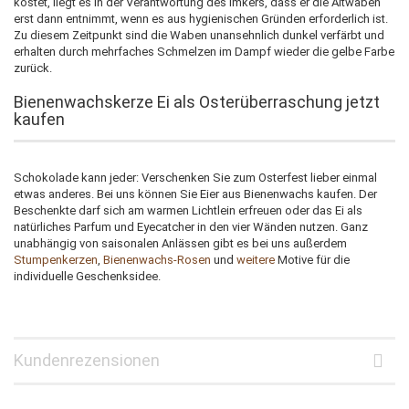
kostet, liegt es in der Verantwortung des Imkers, dass er die Altwaben
erst dann entnimmt, wenn es aus hygienischen Gründen erforderlich ist.
Zu diesem Zeitpunkt sind die Waben unansehnlich dunkel verfärbt und
erhalten durch mehrfaches Schmelzen im Dampf wieder die gelbe Farbe
zurück.
Bienenwachskerze Ei als Osterüberraschung jetzt
kaufen
Schokolade kann jeder: Verschenken Sie zum Osterfest lieber einmal
etwas anderes. Bei uns können Sie Eier aus Bienenwachs kaufen. Der
Beschenkte darf sich am warmen Lichtlein erfreuen oder das Ei als
natürliches Parfum und Eyecatcher in den vier Wänden nutzen. Ganz
unabhängig von saisonalen Anlässen gibt es bei uns außerdem
Stumpenkerzen
,
Bienenwachs-Rosen
und
weitere
Motive für die
individuelle Geschenksidee.
Kundenrezensionen