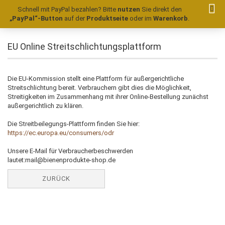
Schnell mit PayPal bezahlen? Bitte
nutzen
Sie direkt den
„PayPal“-Button
auf der
Produktseite
oder im
Warenkorb
.
EU Online Streitschlichtungsplattform
Die EU-Kommission stellt eine Plattform für außergerichtliche
Streitschlichtung bereit. Verbrauchern gibt dies die Möglichkeit,
Streitigkeiten im Zusammenhang mit ihrer Online-Bestellung zunächst
außergerichtlich zu klären.
Die Streitbeilegungs-Plattform finden Sie hier:
https://ec.europa.eu/consumers/odr
Unsere E-Mail für Verbraucherbeschwerden
lautet:mail@bienenprodukte-shop.de
ZURÜCK